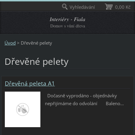
Vyhledávání
0,00 Kč
Interiéry - Fiala
Domov s vůní dřeva
Úvod
>
Dřevěné pelety
Dřevěné pelety
Dřevěná peleta A1
Dočasně vyprodáno - objednávky
nepřijímáme do odvolání Baleno...