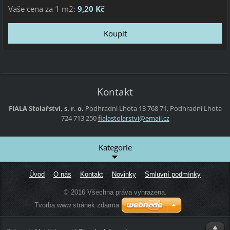
Vaše cena za 1 m2:
9,20 Kč
Kontakt
FIALA Stolařství, s. r. o.
Podhradní Lhota 13
768 71, Podhradní Lhota
724 713 250
fialasto
larstvi@
email.cz
Kategorie
Úvod
O nás
Kontakt
Novinky
Smluvní podmínky
© 2016 Všechna práva vyhrazena.
Tvorba www stránek zdarma