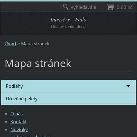
Vyhledávání
0,00 Kč
Interiéry - Fiala
Domov s vůní dřeva
Úvod
>
Mapa stránek
Mapa stránek
Podlahy
Dřevěné pelety
O nás
Kontakt
Novinky