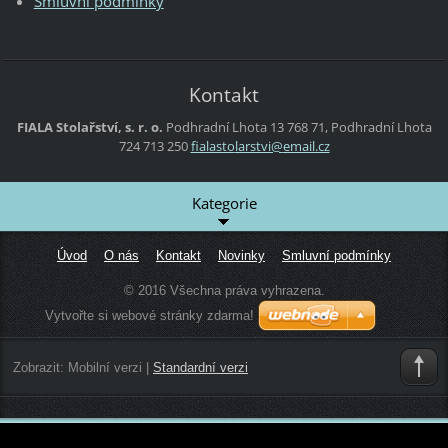
Smluvní podmínky
Kontakt
FIALA Stolařství, s. r. o.
Podhradní Lhota 13
768 71, Podhradní Lhota
724 713 250
fialasto
larstvi@
email.cz
Kategorie
Úvod
O nás
Kontakt
Novinky
Smluvní podmínky
© 2016 Všechna práva vyhrazena.
Vytvořte si webové stránky zdarma!
Zobrazit:
Mobilní verzi
|
Standardní verzi