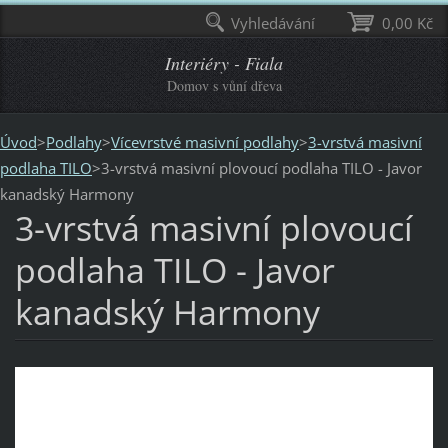
Vyhledávání
0,00 Kč
Interiéry - Fiala
Domov s vůní dřeva
Úvod
>
Podlahy
>
Vícevrstvé masivní podlahy
>
3-vrstvá masivní
podlaha TILO
>
3-vrstvá masivní plovoucí podlaha TILO - Javor
kanadský Harmony
3-vrstvá masivní plovoucí
podlaha TILO - Javor
kanadský Harmony