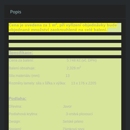
Popis
2
Cena je uvedena za 1 m
, při vyřízení objednávky bude
objednané množství zaokrouhlené na celé balení.
Specifikace:
Cena za balení: 5.748 Kč (vč. DPH)
2
Balení obsahuje: 2,328 m
Síla materiálu (mm): 13
Rozměry lamely: síla x šířka x výška: 13 x 176 x 2205
Podlaha:
Dřevina: Javor
Podlahová krytina: 3-vrstvá plovoucí
Design: Selské prkno
Spojení: Zámkový spoj