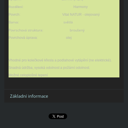
Harmony
Rozdělení:
Povrch: Vital NATUR - olejovaný
Barva: světlá
Povrschová struktura: broušený
Povrchová úprava: olej
Vhodné pro kolečkové křesla a podlahové vytápění (ne elektrické).
Snadná údržba, vysoká odolnost a požární odolnost.
Možné celoplošné lepení
Základní informace