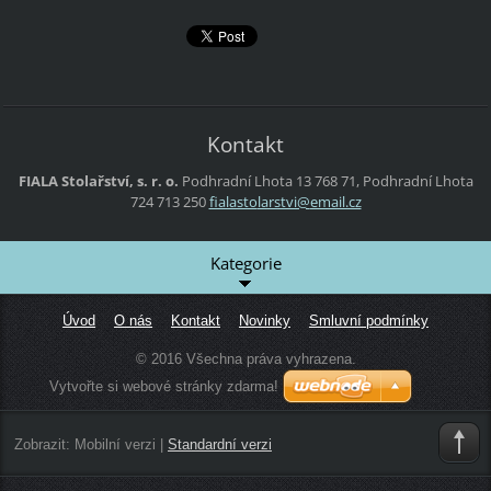
Kontakt
FIALA Stolařství, s. r. o.
Podhradní Lhota 13
768 71, Podhradní Lhota
724 713 250
fialasto
larstvi@
email.cz
Kategorie
Úvod
O nás
Kontakt
Novinky
Smluvní podmínky
© 2016 Všechna práva vyhrazena.
Vytvořte si webové stránky zdarma!
Zobrazit:
Mobilní verzi
|
Standardní verzi