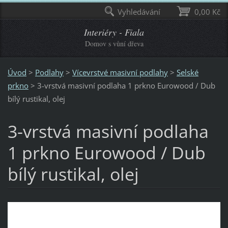
Vyhledávání
0,00 Kč
Interiéry - Fiala
Domov s vůní dřeva
Úvod
>
Podlahy
>
Vícevrstvé masivní podlahy
>
Selské
prkno
>
3-vrstvá masivní podlaha 1 prkno Eurowood / Dub
bílý rustikal, olej
3-vrstvá masivní podlaha
1 prkno Eurowood / Dub
bílý rustikal, olej