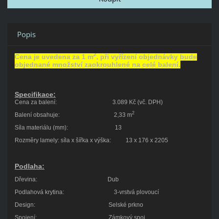
Popis
2
Cena je uvedena za 1 m
, při vyřízení objednávky bude
objednané množství zaokrouhlené na celé balení.
Specifikace:
Cena za balení:
3.089 Kč (vč. DPH)
2
Balení obsahuje: 2,33 m
Síla materiálu (mm): 13
Rozměry lamely: síla x šířka x výška: 13 x 176 x 2205
Podlaha:
Dřevina: Dub
Podlahová krytina: 3-vrstvá plovoucí
Design: Selské prkno
Spojení: Zámkový spoj