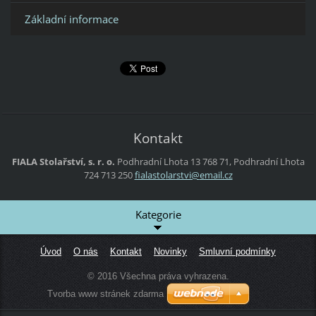
Základní informace
Kontakt
FIALA Stolařství, s. r. o.
Podhradní Lhota 13
768 71, Podhradní Lhota
724 713 250
fialasto
larstvi@
email.cz
Kategorie
Úvod
O nás
Kontakt
Novinky
Smluvní podmínky
© 2016 Všechna práva vyhrazena.
Tvorba www stránek zdarma