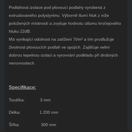
Podlahová izolace pod plovoucí podlahy vyrobená z
extrudovaného polystyrénu. Výborně tlumí hluk z níže
položených místností a zvyšuje hodnotu útlumu kročejového
hluku 22dB.
Má vynikající odolnost na zatížení 7t/m² a tím prodlužuje
životnost plovoucích podlah ve spojích. Zajišťuje velmi
dobrou tepelnou izolaci a vyrovnání podkladu při drobných
nerovnostech.
Specifikace:
Toušťka:
3 mm
Délka:
1.200 mm
Šířka: 300 mm