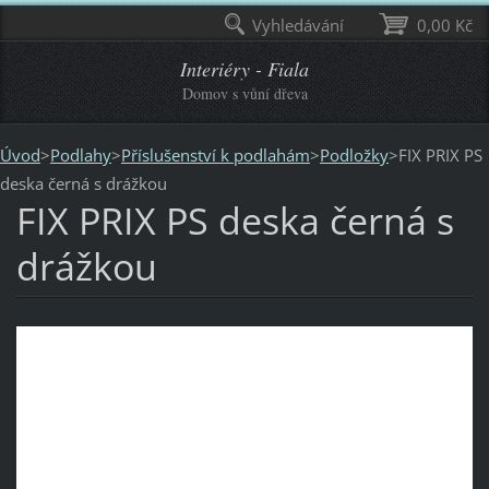
Vyhledávání
0,00 Kč
Interiéry - Fiala
Domov s vůní dřeva
Úvod
>
Podlahy
>
Příslušenství k podlahám
>
Podložky
>
FIX PRIX PS
deska černá s drážkou
FIX PRIX PS deska černá s
drážkou