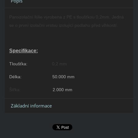
Popis
Paroizolační fólie vyrobena z PE s tloušťkou 0,2mm. Jedná
se o první izolační vrstvu izolující podlahu před vlhkostí.
Specifikace:
Tloušťka:
0,2 mm
Délka:
50.000 mm
Šířka:
2.000 mm
Základní informace