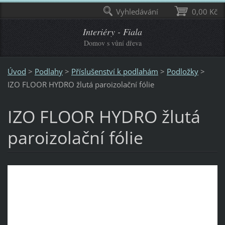
Vyhledávání
0,00 Kč
Interiéry - Fiala
Domov s vůní dřeva
Úvod
>
Podlahy
>
Příslušenství k podlahám
>
Podložky
>
IZO FLOOR HYDRO žlutá paroizolační fólie
IZO FLOOR HYDRO žlutá
paroizolační fólie