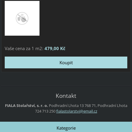
Vaše cena za 1 m2:
479,00 Kč
Kontakt
FIALA Stolařství, s. r. o.
Podhradní Lhota 13
768 71, Podhradní Lhota
724 713 250
fialasto
larstvi@
email.cz
Kategorie